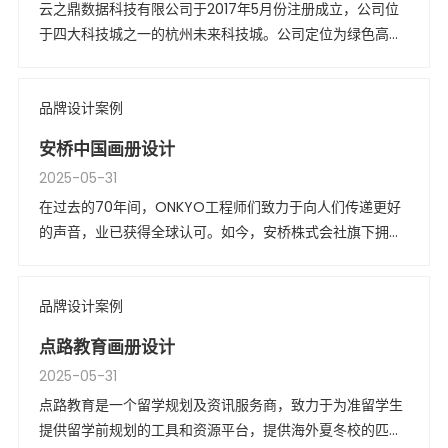
云之鼎数据科技有限公司于2017年5月份注册成立，公司位
于四大科技城之一的杭州未来科技城。公司定位为绿色高效
高性价比“DT基础设施服务商“，主营业务为自建自营数据中
心，业务范围包括且不限于数据中心规划咨询、供应链、项
品牌设计案例
目管理、运营、数据中心租赁。
安桥中国画册设计
2025-05-31
在过去的70年间，ONKYO工程师们致力于向人们传递更好
的声音，业已获得全球认可。如今，安桥株式会社旗下拥有
ONKYO、Integra等众多知名品牌。
品牌设计案例
点路教育画册设计
2025-05-31
点路教育是一个留学规划及资讯服务商，致力于为准留学生
提供留学前规划的工具和资源平台，提供海外夏冬校的匹配