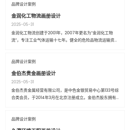
品牌设计案例
平均产值高达3000套，
金润化工物流画册设计
2025-05-31
金润化工物流创建于2001年，2007年更名为“金润化工物
流”，专注工业气体运输十七年。健全的危险品物流运输资
质，营业体系遍布全国，拥有各类专业化工运输车辆近200
台。
品牌设计案例
金伯杰贵金画册设计
2025-05-31
金伯杰贵金属经营有限公司，是中色金银贸易中心第133号综
合类会员，于2014年3月在北京注册成立。金伯杰股东拥有
澳大利亚、香港和内地等多家金商背景，实力雄厚。
品牌设计案例