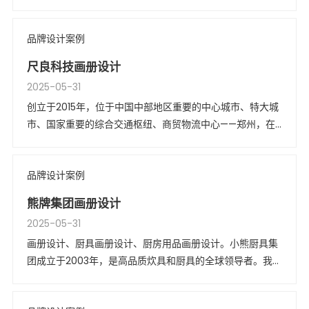
咨询、培训申请以及录取后登记、签证、接送等一站式服
务，以升学规划的理念为学生匹配学校，致力于帮助学生选
品牌设计案例
择满意的留学项目。
尺良科技画册设计
2025-05-31
创立于2015年，位于中国中部地区重要的中心城市、特大城
市、国家重要的综合交通枢纽、商贸物流中心——郑州，在
郑州市工商行政管理局中原分局注册成立，注册资本为300
万元。
品牌设计案例
熊牌集团画册设计
2025-05-31
画册设计、厨具画册设计、厨房用品画册设计。小熊厨具集
团成立于2003年，是高品质炊具和厨具的全球领导者。我们
总部位于美国俄亥俄州，20多年来一直专注于设计和制造各
种顶级特种炊具和配件。