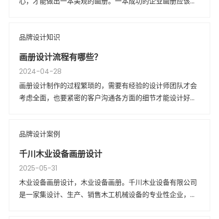
心，才能做出一本美观的画册。一本成功的企业画册应该给
人一种视觉上的美感，画册的整个流行都应该尽善尽美。只
有新颖个性的画册才能吸引到客户观看，从而达到良好的宣
品牌设计知识
传效果。
画册设计流程有哪些？
2024-04-28
画册设计制作的过程繁琐的，需要有经验的设计师团队才会
考虑全面，也要紧密的客户沟通各方面的细节才能设计好一
本好的画册。
品牌设计案例
千川木业设备画册设计
2025-05-31
木业设备画册设计，木业设备画册。千川木业设备有限公司
是一家集设计、生产、销售木工机械设备的专业性企业，拥
有自营进出口权，是国内较早研制和生产宽带砂光机的厂家