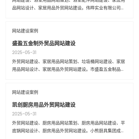
网站建设、浴室用品网站策划、浴室配件网站建设、家居用
品网站设计、家居用品外贸网站建设。伟晔实业有限公司成
立于1992年，是一家专业生产家居用品企业。公司厂房占地
面积约8000平方米。设有模具车间、注塑车间、植毛车
网站建设案例
间、冲压以及装配等车间，实行一条龙全套生产。
盛盈五金制外贸品网站建设
2025-05-31
外贸网站建设、家居用品网站策划、垃圾桶网站建设、家居
用品网站设计、家居用品外贸网站建设。市盛盈五金制品有
限公司于2004年在广东成立，占地面积4000平方米，仓库
存储能力为20个集装箱的产品。
网站建设案例
凯创厨房用品外贸网站建设
2025-05-31
外贸网站建设、厨房用品网站策划、厨房用品网站建设、平
底锅网站设计、厨房用品外贸网站建设。小熊厨具集团成立
于2003年，是高品质炊具和厨具的全球领导者。我们总部位