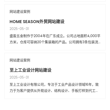
于美国俄亥俄州，20多年来一直专注于设计和制造各种顶级
网站建设案例
特种炊具和配件。
HOME SEASON外贸网站建设
2025-05-31
盛盈五金制作于2004年在广东成立。公司占地面积4,000平
方米，仓库可容纳20个集装箱的产品。公司拥有3条包装流
水线、2台切割机、32台冲压机、15台拉伸机和16台研磨
机。20多年的经验使盛盈不仅了解我们的产品，而且成为客
网站建设案例
户可以信赖的供应商。
至上工业设计网站建设
2025-05-31
至上工业设计有限公司，专注于工业产品设计领域16年，致
力于为客户提供从外观设计、结构设计、手板打样到代工生
产的一站式产品设计服务。我们拥有一支由塑胶、钣金、五
金、模具和专利领域的资深工程师组成的核心团队，团队成
员均拥有10年以上的丰富经验。