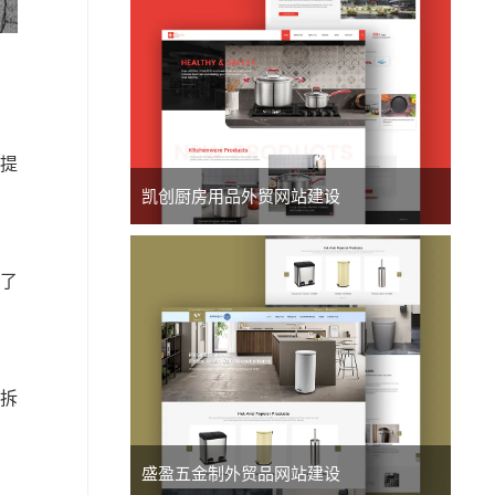
之提
凯创厨房用品外贸网站建设
了
码拆
盛盈五金制外贸品网站建设