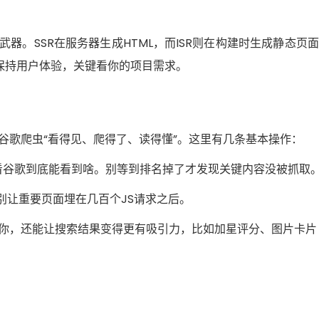
武器。SSR在服务器生成HTML，而ISR则在构建时生成静态页
保持用户体验，关键看你的项目需求。
：让谷歌爬虫“看得见、爬得了、读得懂”。这里有几条基本操作：
查工具看看谷歌到底能看到啥。别等到排名掉了才发现关键内容没被抓取
，也别让重要页面埋在几百个JS请求之后。
懂你，还能让搜索结果变得更有吸引力，比如加星评分、图片卡片