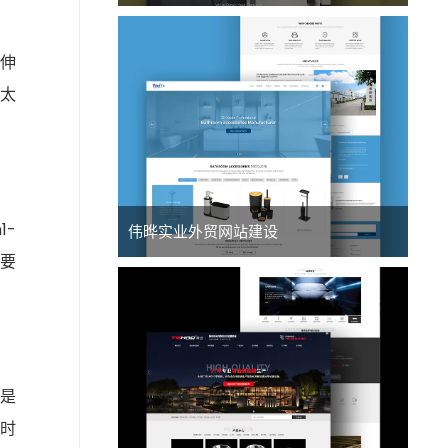
伸
太
1-
伟晔实业外贸网站建设
不要
化是
时