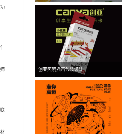
功
什
创亚照明插画包装设计
师
联
材