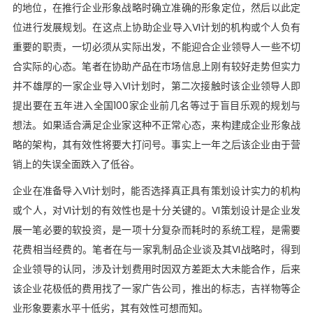
的地位，在推行企业形象战略时确立准确的形象定位，然后以此定
位进行发展规划。在这点上协助企业导入VI计划的机构或个人负有
重要的职责，一切必须从实际出发，不能迎合企业领导人一些不切
合实际的心态。笔者在协助产品在市场信息上刚有较好走势但实力
并不雄厚的一家企业导入VI计划时，第二次接触时该企业领导人即
提出要在五年进入全国100家企业前几名等过于盲目乐观的规划与
想法。如果适合满足企业家这种不正常心态，来构建成企业形象战
略的架构，其有效性将要大打问号。事实上一年之后该企业由于营
销上的失误全面跌入了低谷。
企业在准备导入VI计划时，能否选择真正具有策划设计实力的机构
或个人，对VI计划的有效性也是十分关键的。VI策划设计是企业发
展一笔必要的软投资，是一项十分复杂而耗时的系统工程，是需要
花费相当经费的。笔者在与一家乳制品企业谈及其VI战略时，得到
企业领导的认同，涉及计划费用时因双方差距太大未能合作，后来
该企业花极低的费用找了一家广告公司，推出的标志，吉祥物等企
业形象要素水平十低劣，其有效性可想而知。