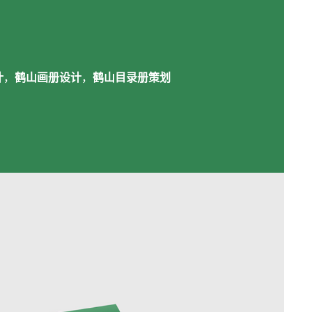
计
，
鹤山画册设计
，
鹤山目录册策划